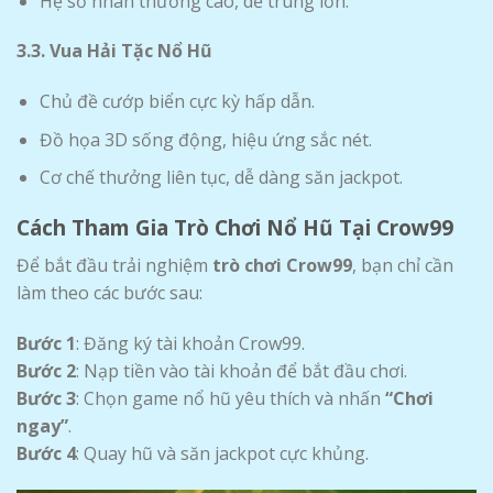
Hệ số nhân thưởng cao, dễ trúng lớn.
3.3. Vua Hải Tặc Nổ Hũ
Chủ đề cướp biển cực kỳ hấp dẫn.
Đồ họa 3D sống động, hiệu ứng sắc nét.
Cơ chế thưởng liên tục, dễ dàng săn jackpot.
Cách Tham Gia Trò Chơi Nổ Hũ Tại Crow99
Để bắt đầu trải nghiệm
trò chơi Crow99
, bạn chỉ cần
làm theo các bước sau:
Bước 1
: Đăng ký tài khoản Crow99.
Bước 2
: Nạp tiền vào tài khoản để bắt đầu chơi.
Bước 3
: Chọn game nổ hũ yêu thích và nhấn
“Chơi
ngay”
.
Bước 4
: Quay hũ và săn jackpot cực khủng.