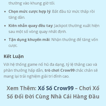
thường vào khung giờ tối.
Chọn mức cược hợp lý
: Bắt đầu từ mức thấp rồi
tăng dần.
Kiên nhẫn quay đều tay
: Jackpot thường xuất hiện
sau một số vòng quay nhất định.
Tận dụng khuyến mãi
: Nhận thưởng để tăng vốn
cược.
Kết Luận
Với hệ thống game nổ hũ đa dạng, tỷ lệ thắng cao và
phần thưởng hấp dẫn,
trò chơi Crow99
chắc chắn sẽ
mang lại trải nghiệm giải trí đỉnh cao.
Xem Thêm:
Xổ Số Crow99
– Chơi Xổ
Số Đổi Đời Cùng Nhà Cái Hàng Đầu