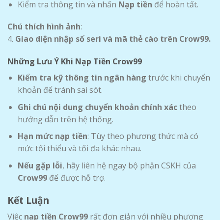
Kiểm tra thông tin và nhấn
Nạp tiền
để hoàn tất.
Chú thích hình ảnh
:
4.
Giao diện nhập số seri và mã thẻ cào trên Crow99.
Những Lưu Ý Khi Nạp Tiền Crow99
Kiểm tra kỹ thông tin ngân hàng
trước khi chuyển
khoản để tránh sai sót.
Ghi chú nội dung chuyển khoản chính xác
theo
hướng dẫn trên hệ thống.
Hạn mức nạp tiền
: Tùy theo phương thức mà có
mức tối thiểu và tối đa khác nhau.
Nếu gặp lỗi
, hãy liên hệ ngay bộ phận CSKH của
Crow99
để được hỗ trợ.
Kết Luận
Việc
nạp tiền Crow99
rất đơn giản với nhiều phương