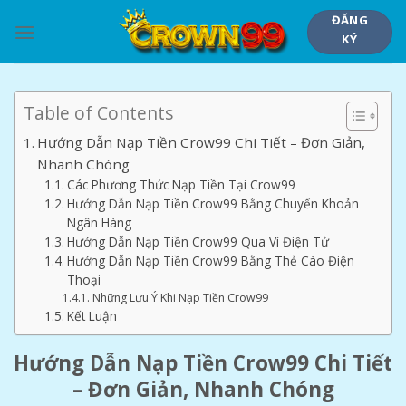
Skip
ĐĂNG
to
KÝ
content
Table of Contents
Hướng Dẫn Nạp Tiền Crow99 Chi Tiết – Đơn Giản,
Nhanh Chóng
Các Phương Thức Nạp Tiền Tại Crow99
Hướng Dẫn Nạp Tiền Crow99 Bằng Chuyển Khoản
Ngân Hàng
Hướng Dẫn Nạp Tiền Crow99 Qua Ví Điện Tử
Hướng Dẫn Nạp Tiền Crow99 Bằng Thẻ Cào Điện
Thoại
Những Lưu Ý Khi Nạp Tiền Crow99
Kết Luận
Hướng Dẫn Nạp Tiền Crow99 Chi Tiết
– Đơn Giản, Nhanh Chóng