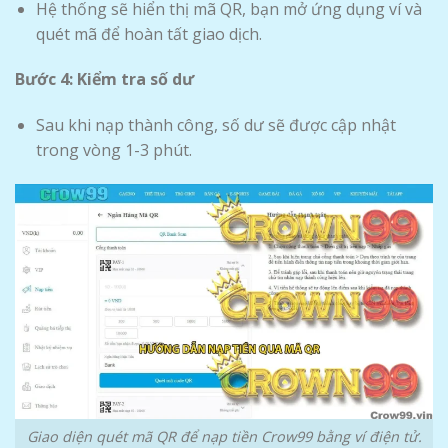
Hệ thống sẽ hiển thị mã QR, bạn mở ứng dụng ví và
quét mã để hoàn tất giao dịch.
Bước 4: Kiểm tra số dư
Sau khi nạp thành công, số dư sẽ được cập nhật
trong vòng 1-3 phút.
Giao diện quét mã QR để nạp tiền Crow99 bằng ví điện tử.