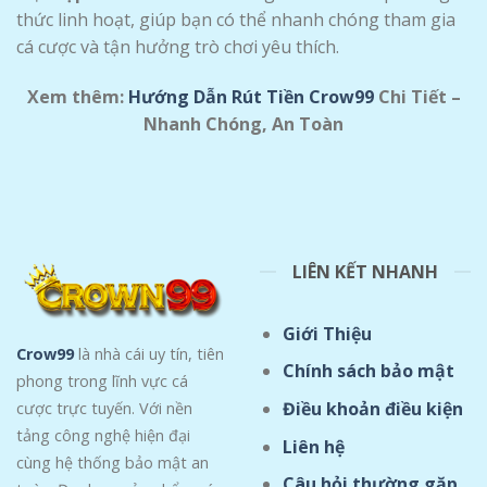
thức linh hoạt, giúp bạn có thể nhanh chóng tham gia
cá cược và tận hưởng trò chơi yêu thích.
Xem thêm:
Hướng Dẫn Rút Tiền Crow99
Chi Tiết –
Nhanh Chóng, An Toàn
LIÊN KẾT NHANH
Giới Thiệu
Crow99
là nhà cái uy tín, tiên
Chính sách bảo mật
phong trong lĩnh vực cá
Điều khoản điều kiện
cược trực tuyến. Với nền
tảng công nghệ hiện đại
Liên hệ
cùng hệ thống bảo mật an
Câu hỏi thường gặp