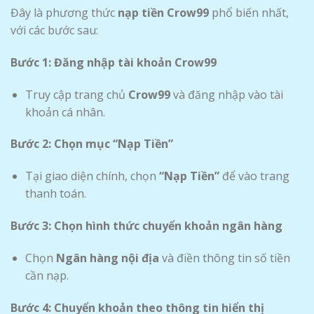
Đây là phương thức
nạp tiền Crow99
phổ biến nhất,
với các bước sau:
Bước 1: Đăng nhập tài khoản Crow99
Truy cập trang chủ
Crow99
và đăng nhập vào tài
khoản cá nhân.
Bước 2: Chọn mục “Nạp Tiền”
Tại giao diện chính, chọn
“Nạp Tiền”
để vào trang
thanh toán.
Bước 3: Chọn hình thức chuyển khoản ngân hàng
Chọn
Ngân hàng nội địa
và điền thông tin số tiền
cần nạp.
Bước 4: Chuyển khoản theo thông tin hiển thị